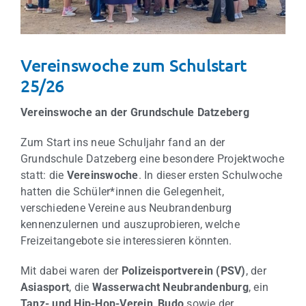
Vereinswoche zum Schulstart
25/26
Vereinswoche an der Grundschule Datzeberg
Zum Start ins neue Schuljahr fand an der
Grundschule Datzeberg eine besondere Projektwoche
statt: die
Vereinswoche
. In dieser ersten Schulwoche
hatten die Schüler*innen die Gelegenheit,
verschiedene Vereine aus Neubrandenburg
kennenzulernen und auszuprobieren, welche
Freizeitangebote sie interessieren könnten.
Mit dabei waren der
Polizeisportverein (PSV)
, der
Asiasport
, die
Wasserwacht Neubrandenburg
, ein
Tanz- und Hip-Hop-Verein
,
Budo
sowie der