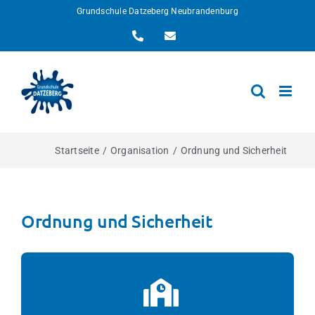
Zum
Grundschule Datzeberg Neubrandenburg
Inhalt
Telefon
E-
springen
Mail
Startseite
Organisation
Ordnung und Sicherheit
Ordnung und Sicherheit