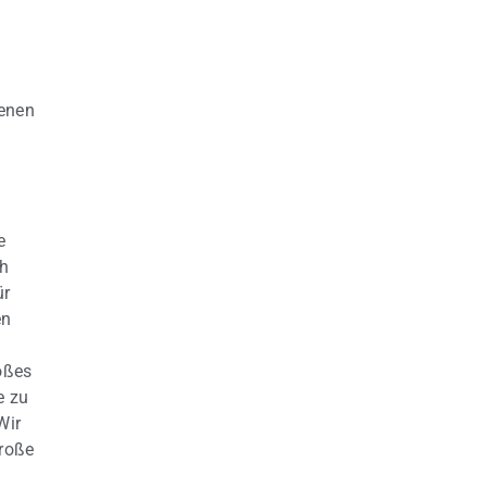
ienen
e
ch
ür
en
oßes
e zu
Wir
große