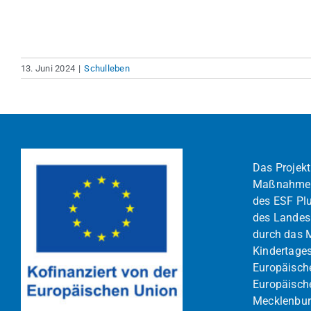
13. Juni 2024
|
Schulleben
Das Projekt
Maßnahmen
des ESF Pl
des Lande
durch das M
Kindertages
Europäisch
Europäisch
Mecklenbur