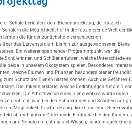
projekttag
rer Schule berichten: dem Bienenprojekttag, der kürzlich
Schülern die Möglichkeit, tief in die faszinierende Welt der B
n lernten die Kinder zunächst die verschiedenen
e über das Larvenstadium bis hin zur ausgewachsenen Biene
erstehen. Ein weiterer spannender Programmpunkt war die
e Schülerinnen und Schüler erfuhren, welche Unterschiede es
olle beide in unserem Ökosystem spielen. Besonderes Interess
lernten, welche Blumen und Pflanzen besonders bienenfreundli
ag zum Schutz der Bienen leisten können. Auch die Gefahren f
isiert. Die Imkerin erklärte, welche Bedrohungen für die Bien
enzuwirken. Die Arbeitsweise eines Bienenvolkes wurde durch
 verdeutlicht, was bei den Schülerinnen und Schülern auf gr
te die Möglichkeit, frischen Honig direkt aus einer Bienenwab
rfekt ab und hinterließ bleibende Eindrücke bei den Kindern. 
rinnen und Schülern nicht nur viel Wissen, sondern auch eine 