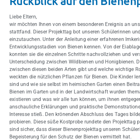
Rückblick auf den Bienen
Liebe Eltern,
wir möchten Ihnen von einem besonderen Ereignis an unse
stattfand. Dieser Projekttag bot unseren Schülerinnen und 
einzutauchen. Unter der Anleitung einer erfahrenen Imkeri
Entwicklungsstadien von Bienen kennen. Von der Eiablag
konnten sie die einzelnen Schritte nachvollziehen und v
Unterscheidung zwischen Wildbienen und Honigbienen. Di
zwischen diesen beiden Arten gibt und welche wichtige R
weckten die nützlichen Pflanzen für Bienen. Die Kinder 
sind und wie sie selbst im heimischen Garten einen Beitr
Bienen im Garten und in der Landwirtschaft wurden themat
existieren und was wir alle tun können, um ihnen entgeg
anschauliche Erklärungen und praktische Demonstrationen
Interesse stieß. Den krönenden Abschluss des Tages bilde
probieren. Diese süße Kostprobe rundete den Projekttag pe
sind sicher, dass dieser Bienenprojekttag unseren Schüle
Begeisterung für den Schutz der Bienen vermittelt hat.